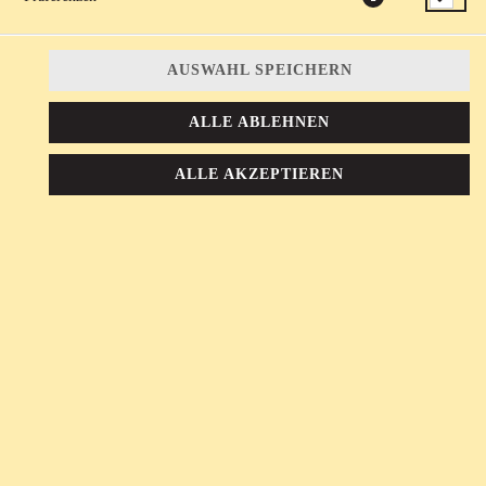
AUSWAHL SPEICHERN
DRINKS
ALLE ABLEHNEN
ALLE AKZEPTIEREN
vegan!
MENÜ
KOMBINIERE DEINE LIEBLINGSSPEISEN
IM MENÜ UND GENIESSE DIE VOLLE V
IELFALT.