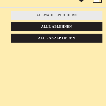
AUSWAHL SPEICHERN
ALLE ABLEHNEN
orientalische Spezialität mit Petersilie, Bulgur, Tomaten, Zitrone,
Olivenöl und syrischen Gewürzen, dazu Ofenbrot
ALLE AKZEPTIEREN
5,95 € *
* Die Preise können nach Auswahl des Stores variieren.
© 2026
elbēn
Impressum
Datenschutz
Datenschutzeinstellungen
Barrierefreiheit
AGB
Lieferdienstsoftware und Webshop von
SIDES