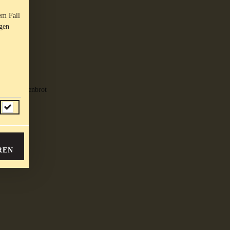
em Fall
ngen
n, dazu Ofenbrot
REN