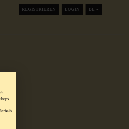
SPRACHE ÄNDER
REGISTRIEREN
LOGIN
DE
sch
shops
ßerhalb