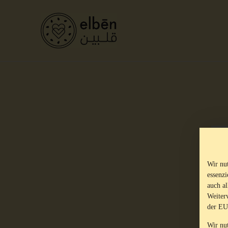
Wir nu
essenz
auch al
Weiter
der EU
Wir nu