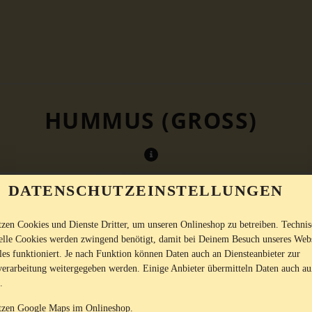
HUMMUS (GROSS)
DATENSCHUTZEINSTELLUNGEN
tzen Cookies und Dienste Dritter, um unseren Onlineshop zu betreiben. Techni
ielle Cookies werden zwingend benötigt, damit bei Deinem Besuch unseres Web
les funktioniert. Je nach Funktion können Daten auch an Diensteanbieter zur
verarbeitung weitergegeben werden. Einige Anbieter übermitteln Daten auch au
.
tzen Google Maps im Onlineshop.