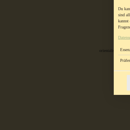
Du kan
sind al
kannst 
Frageze
Datens
Essenz
orientalische Spez
Präfe