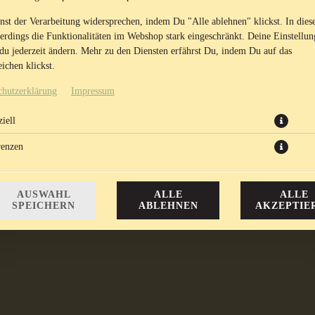
nst der Verarbeitung widersprechen, indem Du "Alle ablehnen" klickst. In dies
lerdings die Funktionalitäten im Webshop stark eingeschränkt. Deine Einstellu
du jederzeit ändern. Mehr zu den Diensten erfährst Du, indem Du auf das
ichen klickst.
chutzerklärung
Impressum
iell
ialität mit Kichererbsen, Zitrone, Sesampaste, Olivenöl und syrischen Gewürze
renzen
8,45 € *
* Die Preise können nach Auswahl des Stores variieren.
AUSWAHL
ALLE
ALLE
SPEICHERN
ABLEHNEN
AKZEPTIE